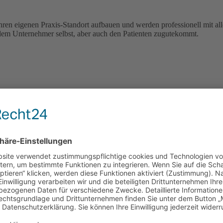
h Ihren eigenen Praxis-Standort aufbauen und werden professionell mit 
dem Unternehmer selbst, aber auch den Patienten zugutekommt.
gen-Höchstadt und Umgebung als Immobilienmakler tätig und bietet Eig
an Serviceleistungen.