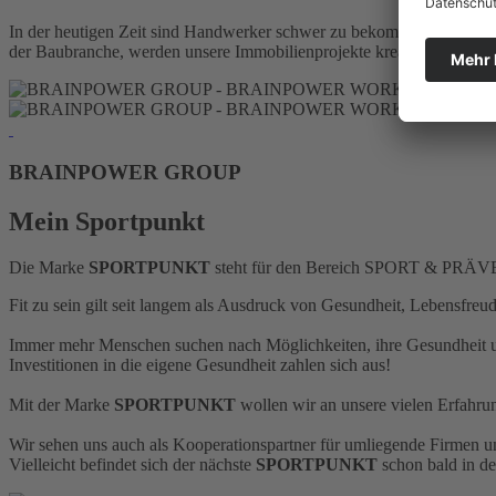
In der heutigen Zeit sind Handwerker schwer zu bekommen, doch mi
der Baubranche, werden unsere Immobilienprojekte kreativ gestaltet un
BRAINPOWER
GROUP
Mein Sportpunkt
Die Marke
SPORTPUNKT
steht für den Bereich SPORT & PRÄ
Fit zu sein gilt seit langem als Ausdruck von Gesundheit, Lebensfreu
Immer mehr Menschen suchen nach Möglichkeiten, ihre Gesundheit und 
Investitionen in die eigene Gesundheit zahlen sich aus!
Mit der Marke
SPORTPUNKT
wollen wir an unsere vielen Erfahru
Wir sehen uns auch als Kooperationspartner für umliegende Firmen u
Vielleicht befindet sich der nächste
SPORTPUNKT
schon bald in d