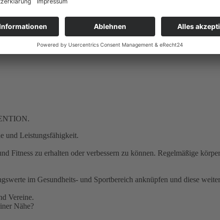
t unserer Baufirma
BRAINPOWER WORKS
wirken wir dem Mangel 
d reibungslos realisiert.
VENTION.
de und Leistungsfähigkeit.
Fitness zu erhalten oder verbessern zu können. Regelmäßige körperlic
ngswerte im Gesundheits- und Sportbereich anknüpfen und diese weite
nd Vereine.
einer Nähe?