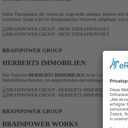
Selbst Therapeuten, die vorerst als Angestellte arbeiten, können sic
wünschen. Somit wird ein therapeutisches Netzwerk aufgebaut, was 
BRAINPOWER
GROUP
HERBERTS IMMOBILIEN
Das Team bei
HERBERTS IMMOBILIEN
ist im Landkreis Erlan
Immobiliensuchenden, ein ansprechendes und umfangreiches Angebot 
BRAINPOWER
GROUP
BRAINPOWER WORKS