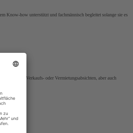
allem Know-how unterstützt und fachmännisch begleitet solange sie es
entümern mit Verkaufs- oder Vermietungsabsichten, aber auch